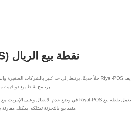
نقطة بيع الريال (Riyal-POS)
يعد Riyal-POS حلاً حديثًا، يرتبط إلى حد كبير بالشركات الص
برنامج نقاط بيع ذو قيمة مق
تعمل نقطة بيع Riyal-POS في وضع عدم الاتصال وعلى الإ
منفذ بيع بالتجزئة تمتلكه. يمكنك مقارنة بيان P&L لكل منفذ 