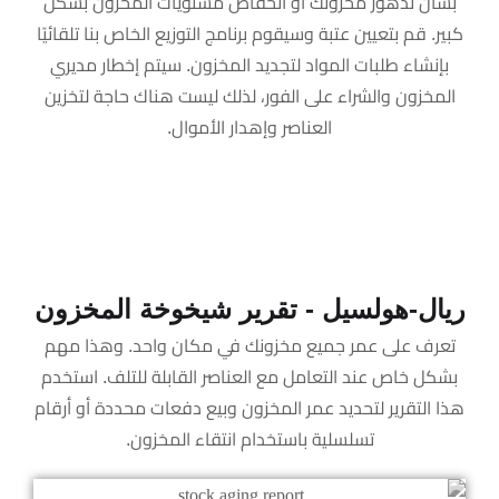
بشأن تدهور مخزونك أو انخفاض مستويات المخزون بشكل
كبير. قم بتعيين عتبة وسيقوم برنامج التوزيع الخاص بنا تلقائيًا
بإنشاء طلبات المواد لتجديد المخزون. سيتم إخطار مديري
المخزون والشراء على الفور، لذلك ليست هناك حاجة لتخزين
العناصر وإهدار الأموال.
ريال-هولسيل - تقرير شيخوخة المخزون
تعرف على عمر جميع مخزونك في مكان واحد. وهذا مهم
بشكل خاص عند التعامل مع العناصر القابلة للتلف. استخدم
هذا التقرير لتحديد عمر المخزون وبيع دفعات محددة أو أرقام
تسلسلية باستخدام انتقاء المخزون.